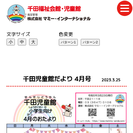
文字サイズ
色変更
小
中
大
千田児童館だより 4月号
2023.3.25