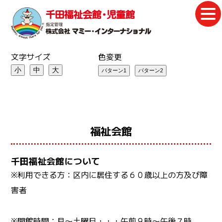
文字サイズ
色変更
小
中
大
福祉会館
千田福祉会館について
※利用できる方：区内に居住する６０歳以上の方及び障
害者
※開館時間：月〜土曜日・・・午前９時〜午後７時