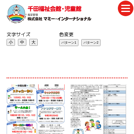
文字サイズ
色変更
小
中
大