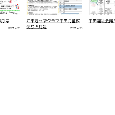
5月号
江東きっずクラブ千田児童館
千田福祉会館だ
便り 5月号
2023.4.25
2023.4.25